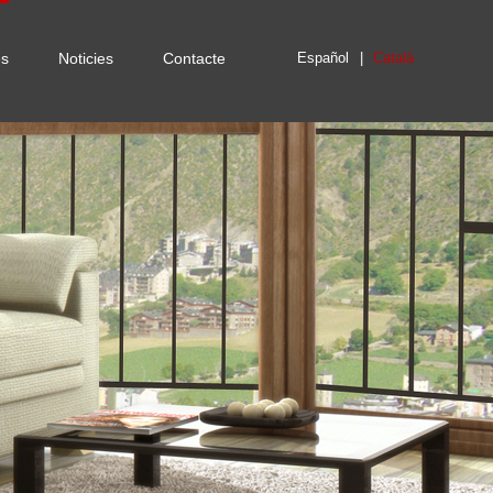
es
Noticies
Contacte
Español
Català