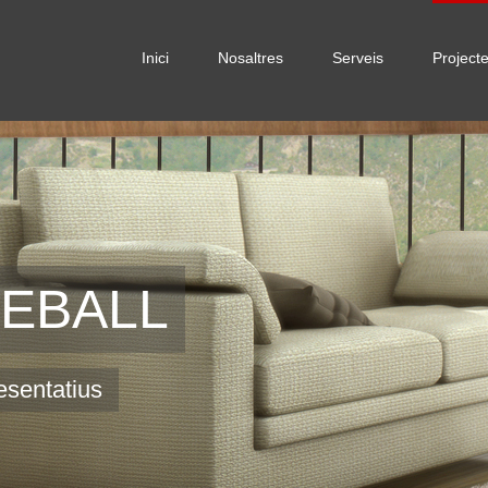
Inici
Nosaltres
Serveis
Project
REBALL
esentatius