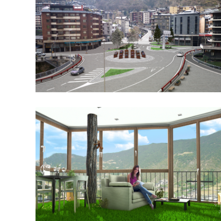
Interiorisme Jorma Bike
Experience
Rotonda Tunel de la Tapia