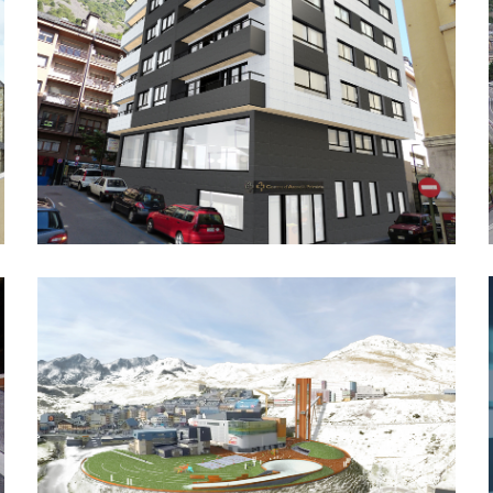
Promoció Escas Alt Standing
Alzinaret