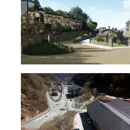
Rotonda Riberola
Resort Auvinya