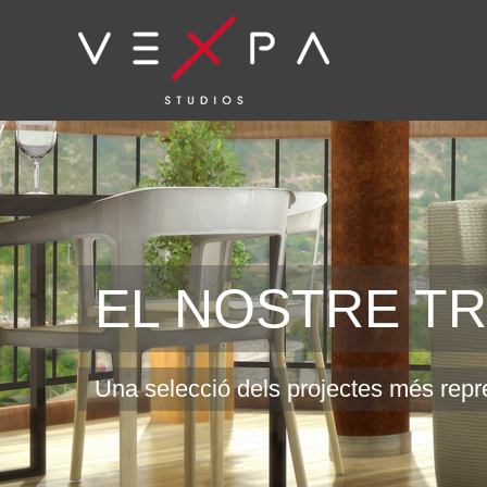
EL NOSTRE T
Una selecció dels projectes més repr