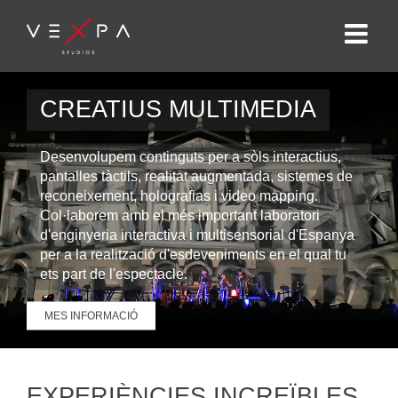
CREATIUS MULTIMEDIA
Desenvolupem continguts per a sòls interactius,
pantalles tàctils, realitat augmentada, sistemes de
reconeixement, holografias i video mapping.
Col·laborem amb el més important laboratori
d'enginyeria interactiva i multisensorial d'Espanya
per a la realització d'esdeveniments en el qual tu
ets part de l'espectacle.
MES INFORMACIÓ
EXPERIÈNCIES INCREÏBLES