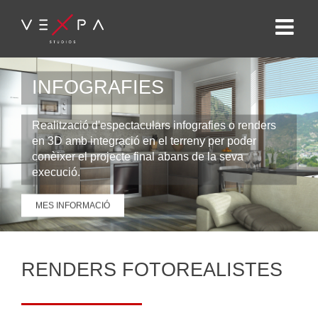
INFOGRAFIES
Realització d'espectaculars infografies o renders
en 3D amb integració en el terreny per poder
conèixer el projecte final abans de la seva
execució.
MES INFORMACIÓ
RENDERS FOTOREALISTES