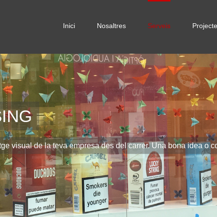
Inici
Nosaltres
Serveis
Project
SING
ge visual de la teva empresa des del carrer. Una bona idea o co