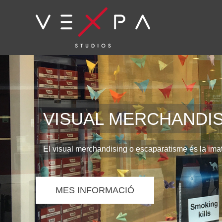
VISUAL MERCHANDI
El visual merchandising o escaparatisme és la imat
MES INFORMACIÓ