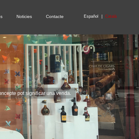
es
Noticies
Contacte
Español
Català
ncepte pot significar una venda.