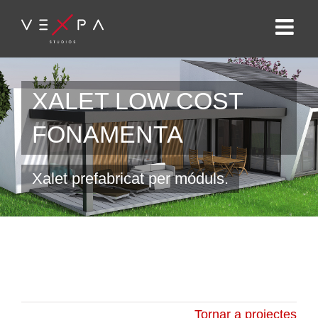
XALET LOW COST
FONAMENTA
Xalet prefabricat per móduls.
Tornar a projectes