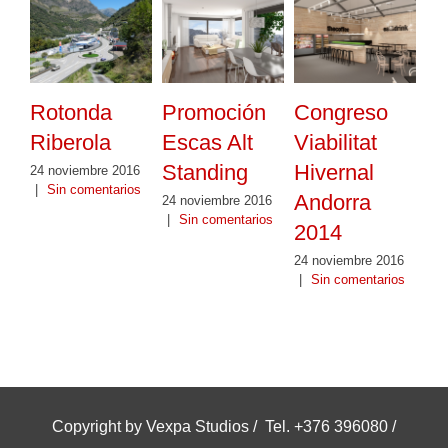
Rotonda
Promoción
Congreso
Riberola
Escas Alt
Viabilitat
Standing
Hivernal
24 noviembre 2016
|
Sin comentarios
Andorra
24 noviembre 2016
|
Sin comentarios
2014
24 noviembre 2016
|
Sin comentarios
Copyright by Vexpa Studios / Tel. +376 396080 /